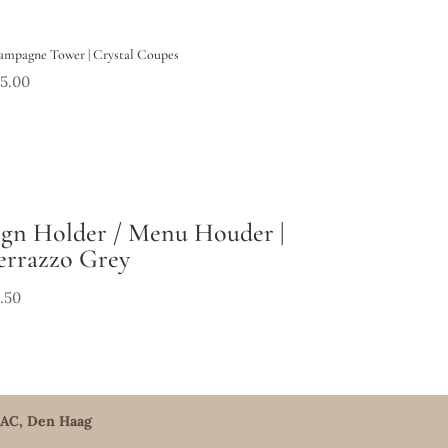
mpagne Tower | Crystal Coupes
5.00
ign Holder / Menu Houder |
errazzo Grey
.50
5 AC, Den Haag