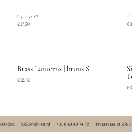
Big Jenga XXL
Cha
€
17.50
€
3
Brass Lanterns | brons S
S
T
€
12.50
€
3
waarden
hello@sb-sn.nl
+31 6 43 43 74 72
Javastraat 21 258