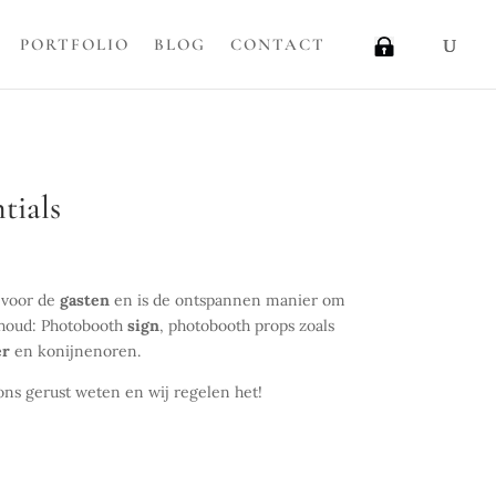
PORTFOLIO
BLOG
CONTACT
tials
 voor de
gasten
en is de ontspannen manier om
nhoud: Photobooth
sign
, photobooth props zoals
er
en konijnenoren.
ons gerust weten en wij regelen het!