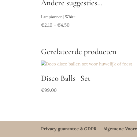
Andere suggesties…
Lampionnen | White
€
2.10
€
4.50
–
Gerelateerde producten
Disco Balls | Set
€
99.00
Privacy guarantee & GDPR
Algemene Voor