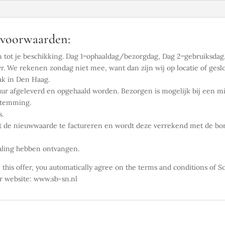
oorwaarden:
n tot je beschikking. Dag 1=ophaaldag/bezorgdag, Dag 2=gebruiksdag,
. We rekenen zondag niet mee, want dan zijn wij op locatie of gesl
ak in Den Haag.
ur afgeleverd en opgehaald worden. Bezorgen is mogelijk bij een m
estemming.
s.
 de nieuwwaarde te factureren en wordt deze verrekend met de borg
taling hebben ontvangen.
gn this offer, you automatically agree on the terms and conditions 
 website: www.sb-sn.nl