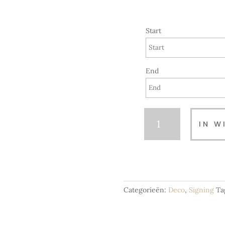
Start
End
Photobooth
IN W
Essentials
aantal
Categorieën:
Deco
,
Signing
Ta