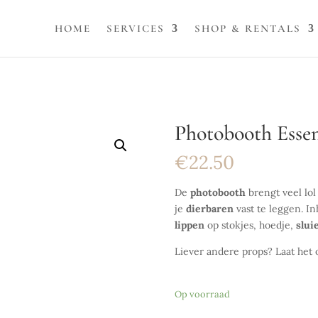
HOME
SERVICES
SHOP & RENTALS
Photobooth Essen
€
22.50
De
photobooth
brengt veel lol
je
dierbaren
vast te leggen. I
lippen
op stokjes, hoedje,
slui
Liever andere props? Laat het 
Op voorraad