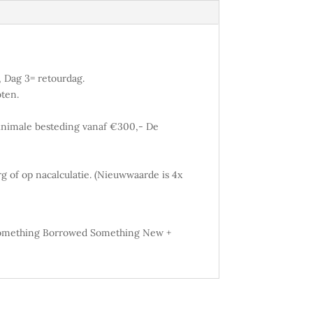
 Dag 3= retourdag.
oten.
inimale besteding vanaf €300,- De
 of op nacalculatie. (Nieuwwaarde is 4x
of Something Borrowed Something New +