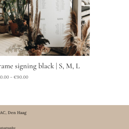
rame signing black | S, M, L
40.00
€
90.00
–
5 AC, Den Haag
hotography