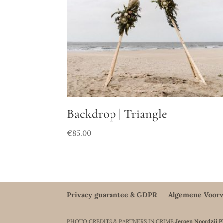
Backdrop | Triangle
€
85.00
Privacy guarantee & GDPR
Algemene Voor
PHOTO CREDITS & PARTNERS IN CRIME
Jeroen Noordzij 