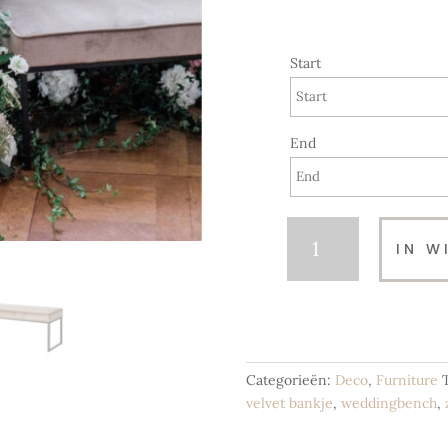
Start
End
Wedding
IN W
Bench
|
Velvet
Taupe
Black
|
Categorieën:
Deco
,
Furniture
Photobooth
velvet bankje
,
weddingbench
,
bankje
aantal