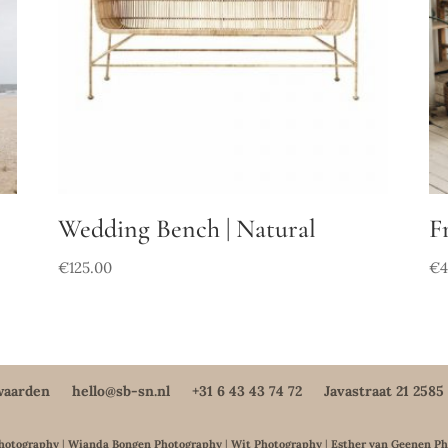
Wedding Bench | Natural
F
€
125.00
€
waarden
hello@sb-sn.nl
+31 6 43 43 74 72
Javastraat 21 258
Photography
|
Wianda Bongen Photography
|
Wit Photography
|
Esther van Geenen P