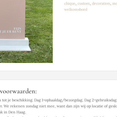
chique
,
custom
,
decoration
,
mo
welkomsbord
oorwaarden:
n tot je beschikking. Dag 1=ophaaldag/bezorgdag, Dag 2=gebruiksdag,
. We rekenen zondag niet mee, want dan zijn wij op locatie of gesl
ak in Den Haag.