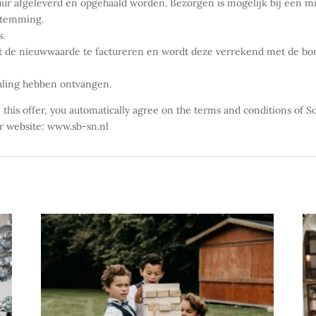
ur afgeleverd en opgehaald worden. Bezorgen is mogelijk bij een m
estemming.
s.
 de nieuwwaarde te factureren en wordt deze verrekend met de borg
taling hebben ontvangen.
gn this offer, you automatically agree on the terms and conditions 
 website: www.sb-sn.nl