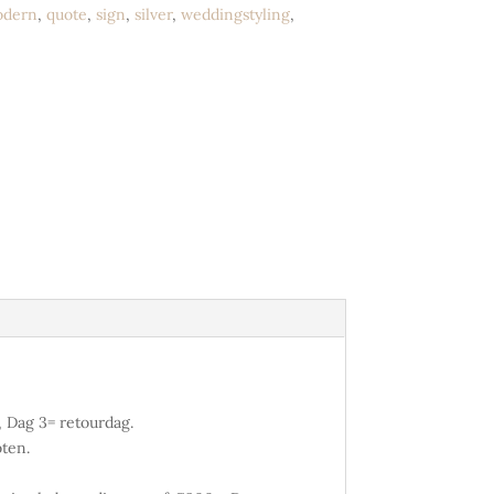
dern
,
quote
,
sign
,
silver
,
weddingstyling
,
 Dag 3= retourdag.
oten.