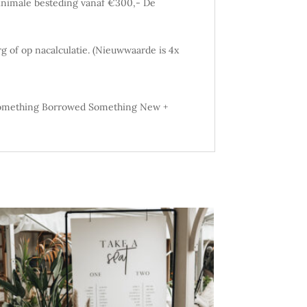
inimale besteding vanaf €300,- De
 of op nacalculatie. (Nieuwwaarde is 4x
of Something Borrowed Something New +