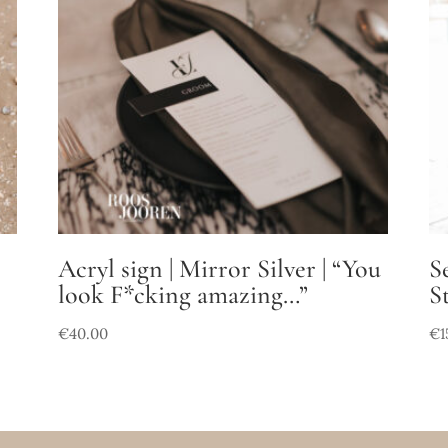
Acryl sign | Mirror Silver | “You
S
look F*cking amazing…”
S
€
40.00
€
1