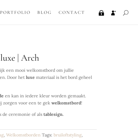
PORTFOLIO
BLOG
CONTACT
luxe | Arch
ijk een mooi welkomstbord om jullie
en. Door het
luxe
materiaal is het bord geheel
de
en kan in iedere kleur worden gemaakt.
j zorgen voor een te gek
welkomstbord
!
s de ceremonie of als
tablesign.
ng
,
Welkomstborden
Tags:
bruiloftstyling
,