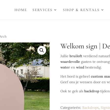
HOME
SERVICES
SHOP & RENTALS
 Arch
Welkom sign | De
Jullie
bruiloft
verdiend natuurl
waardevolle
gasten te ontvang
water
en
wind
bestendig.
Het bord is geheel
custom
ma
Geef ons je wensen door en wi
Ook te gek als
backdrop
tijden
Categorieën:
Backdrops
,
Signi