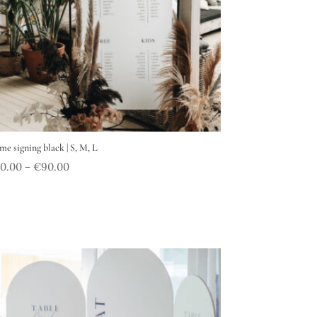
me signing black | S, M, L
40.00
€
90.00
–