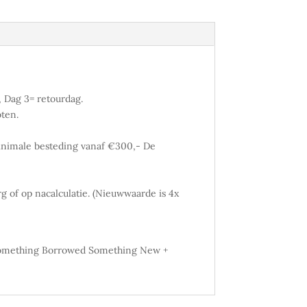
 Dag 3= retourdag.
oten.
inimale besteding vanaf €300,- De
 of op nacalculatie. (Nieuwwaarde is 4x
of Something Borrowed Something New +