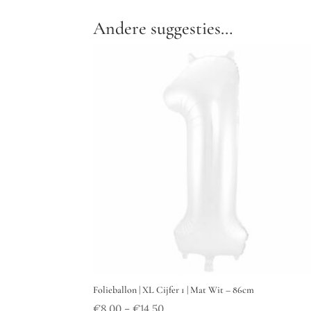
Andere suggesties…
Folieballon | XL Cijfer 1 | Mat Wit – 86cm
€
8.00
€
14.50
–