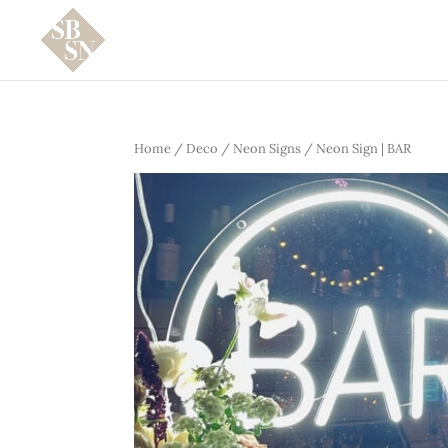
Home
/
Deco
/
Neon Signs
/ Neon Sign | BAR