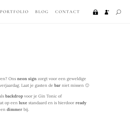
PORTFOLIO
BLOG
CONTACT
ren? Ons
neon sign
zorgt voor een geweldige
 verjaardag. Laat je gasten de
bar
niet missen 🙂
als
backdrop
voor je Gin Tonic of
aat op een
luxe
standaard en is hierdoor
ready
 een
dimmer
bij.