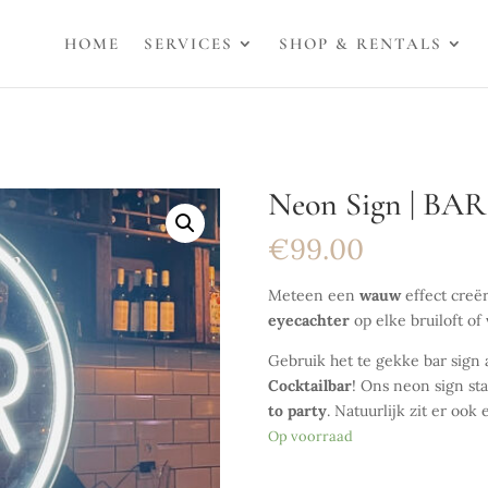
HOME
SERVICES
SHOP & RENTALS
Neon Sign | BAR
€
99.00
Meteen een
wauw
effect creë
eyecachter
op elke bruiloft of
Gebruik het te gekke bar sign 
Cocktailbar
! Ons neon sign st
to party
. Natuurlijk zit er ook
Op voorraad