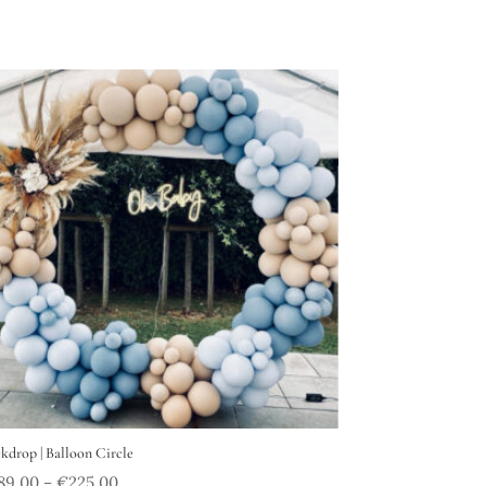
kdrop | Balloon Circle
89.00
€
225.00
–