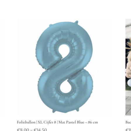
Folieballon | XL Cijfer 8 | Mat Pastel Blue – 86 cm
Bac
€
8.00
€
14.50
€
1
–