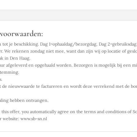
oorwaarden:
n tot je beschikking. Dag 1=ophaaldag/bezorgdag, Dag 2=gebruiksdag,
. We rekenen zondag niet mee, want dan zijn wij op locatie of gesl
ak in Den Haag.
ur afgeleverd en opgehaald worden. Bezorgen is mogelijk bij een m
estemming.
s.
 de nieuwwaarde te factureren en wordt deze verrekend met de borg
taling hebben ontvangen.
gn this offer, you automatically agree on the terms and conditions 
 website: www.sb-sn.nl