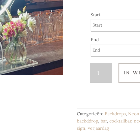
Start
End
Neon
IN W
Sign
|
BAR
aantal
Categorieën:
Backdrops
,
Neon 
backddrop
,
bar
,
cocktailbar
,
ne
sign
,
verjaardag