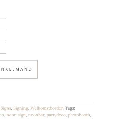
INKELMAND
Signs
,
Signing
,
Welkomstborden
Tags:
on
,
neon sign
,
neonbar
,
partydeco
,
photobooth
,