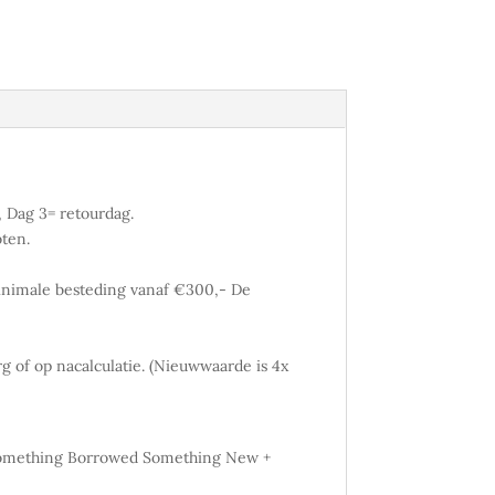
 Dag 3= retourdag.
oten.
inimale besteding vanaf €300,- De
 of op nacalculatie. (Nieuwwaarde is 4x
of Something Borrowed Something New +