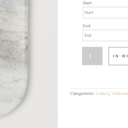
Start
End
Marble
IN W
Plates
Oval
|
Soft
Stone
Beige
Categorieën:
Cutlery
,
Tablewa
aantal