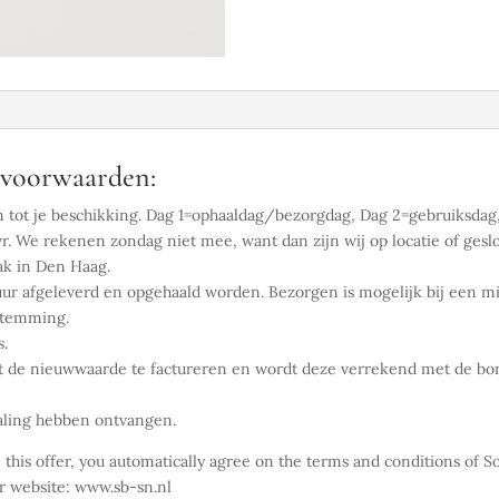
oorwaarden:
n tot je beschikking. Dag 1=ophaaldag/bezorgdag, Dag 2=gebruiksdag,
. We rekenen zondag niet mee, want dan zijn wij op locatie of gesl
ak in Den Haag.
ur afgeleverd en opgehaald worden. Bezorgen is mogelijk bij een m
estemming.
s.
 de nieuwwaarde te factureren en wordt deze verrekend met de borg
taling hebben ontvangen.
gn this offer, you automatically agree on the terms and conditions 
 website: www.sb-sn.nl