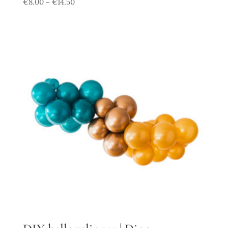
€
8.00
€
14.50
–