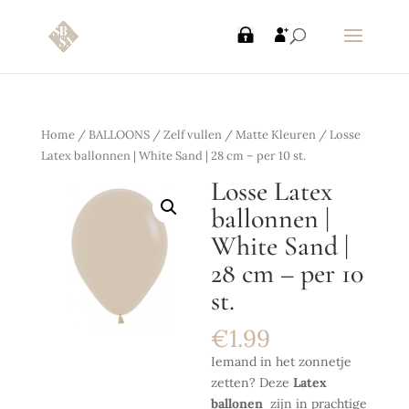
Home
/
BALLOONS
/
Zelf vullen
/
Matte Kleuren
/ Losse
Latex ballonnen | White Sand | 28 cm – per 10 st.
Losse Latex
ballonnen |
White Sand |
28 cm – per 10
st.
€
1.99
Iemand in het zonnetje
zetten? Deze
Latex
ballonen
zijn in prachtige