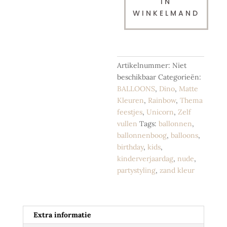
IN
White
WINKELMAND
Sand
|
28
cm
-
Artikelnummer:
Niet
per
beschikbaar
Categorieën:
10
BALLOONS
,
Dino
,
Matte
st.
Kleuren
,
Rainbow
,
Thema
aantal
feestjes
,
Unicorn
,
Zelf
vullen
Tags:
ballonnen
,
ballonnenboog
,
balloons
,
birthday
,
kids
,
kinderverjaardag
,
nude
,
partystyling
,
zand kleur
Extra informatie