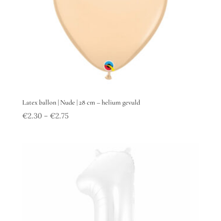
Latex ballon | Nude | 28 cm – helium gevuld
€
2.30
€
2.75
–