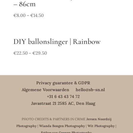
– 86cm
€
8.00
€
14.50
–
DIY ballonslinger | Rainbow
€
22.50
€
29.50
–
Privacy guarantee & GDPR
Algemene Voorwaarden
hello@sb-sn.nl
+31 6 43 43 74 72
Javastraat 21 2585 AC, Den Haag
PHOTO CREDITS & PARTNERS IN CRIME
Jeroen Noordzij
Photography
|
Wianda Bongen Photography
|
Wit Photography
|
Esther van Geenen Photography