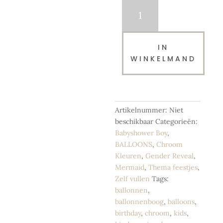
Losse
latex
ballonnen
|
IN
Chroom
WINKELMAND
Rose
Gold
|
28
cm
Artikelnummer:
Niet
-
beschikbaar
Categorieën:
per
Babyshower Boy
,
10
BALLOONS
,
Chroom
st.
Kleuren
,
Gender Reveal
,
aantal
Mermaid
,
Thema feestjes
,
Zelf vullen
Tags:
ballonnen
,
ballonnenboog
,
balloons
,
birthday
,
chroom
,
kids
,