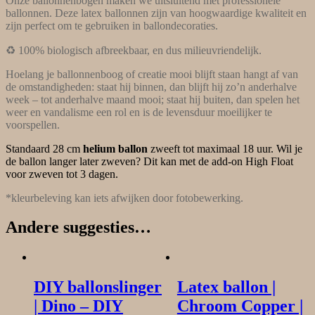
Onze ballonnenbogen maken we uitsluitend met professionele
ballonnen. Deze latex ballonnen zijn van hoogwaardige kwaliteit en
zijn perfect om te gebruiken in ballondecoraties.
♻️ 100% biologisch afbreekbaar, en dus milieuvriendelijk.
Hoelang je ballonnenboog of creatie mooi blijft staan hangt af van
de omstandigheden: staat hij binnen, dan blijft hij zo’n anderhalve
week – tot anderhalve maand mooi; staat hij buiten, dan spelen het
weer en vandalisme een rol en is de levensduur moeilijker te
voorspellen.
Standaard 28 cm
helium ballon
zweeft tot maximaal 18 uur. Wil je
de ballon langer later zweven? Dit kan met de add-on High Float
voor zweven tot 3 dagen.
*kleurbeleving kan iets afwijken door fotobewerking.
Andere suggesties…
DIY ballonslinger
Latex ballon |
| Dino – DIY
Chroom Copper |