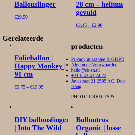
Ballonslinger
28 cm – helium
gevuld
€
29.50
€
2.45
–
€
2.90
Gerelateerde
producten
Folieballon |
Privacy guarantee & GDPR
Happy Monkey |
Algemene Voorwaarden
hello@sb-sn.nl
91 cm
+31 6 43 43 74 72
Javastraat 21 2585 AC, Den
Haag
€
9.75
–
€
19.95
PHOTO CREDITS &
DIY ballonslinger
Ballontros
| Into The Wild
Organic | losse