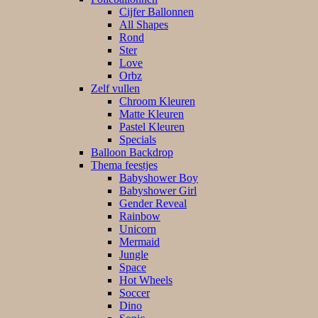
Cijfer Ballonnen
All Shapes
Rond
Ster
Love
Orbz
Zelf vullen
Chroom Kleuren
Matte Kleuren
Pastel Kleuren
Specials
Balloon Backdrop
Thema feestjes
Babyshower Boy
Babyshower Girl
Gender Reveal
Rainbow
Unicorn
Mermaid
Jungle
Space
Hot Wheels
Soccer
Dino