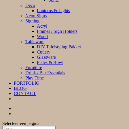
Sonic
Deco
Lanterns & Lights
Neon Signs
Signing
Acryl
Frames / Sign Holders
Wood
Tableware
DIY Tafelstyling Pakket
Cutlery
Glassware
Plates & Bowl
Furniture
Drink / Bar Essentials
Play Time
PORTFOLIO
BLOG
CONTACT
Selecteer een pagina