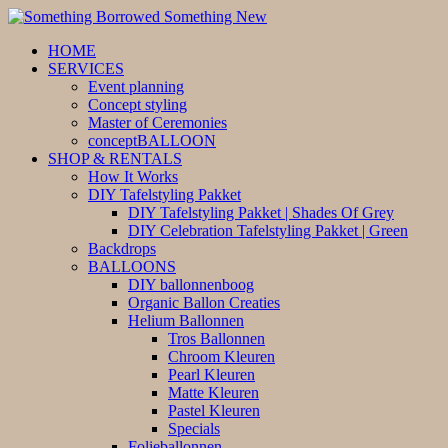
HOME
SERVICES
Event planning
Concept styling
Master of Ceremonies
conceptBALLOON
SHOP & RENTALS
How It Works
DIY Tafelstyling Pakket
DIY Tafelstyling Pakket | Shades Of Grey
DIY Celebration Tafelstyling Pakket | Green
Backdrops
BALLOONS
DIY ballonnenboog
Organic Ballon Creaties
Helium Ballonnen
Tros Ballonnen
Chroom Kleuren
Pearl Kleuren
Matte Kleuren
Pastel Kleuren
Specials
Folieballonnen