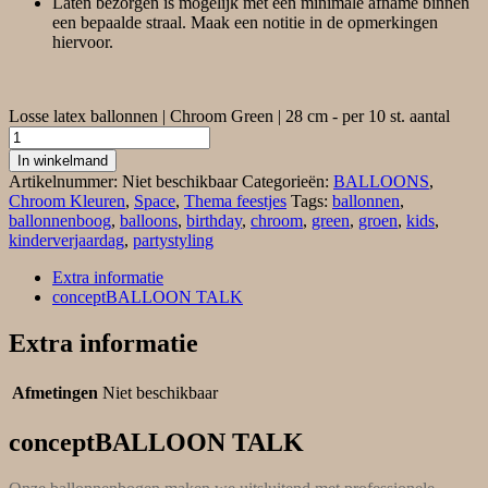
Laten bezorgen is mogelijk met een minimale afname binnen
een bepaalde straal. Maak een notitie in de opmerkingen
hiervoor.
Losse latex ballonnen | Chroom Green | 28 cm - per 10 st. aantal
In winkelmand
Artikelnummer:
Niet beschikbaar
Categorieën:
BALLOONS
,
Chroom Kleuren
,
Space
,
Thema feestjes
Tags:
ballonnen
,
ballonnenboog
,
balloons
,
birthday
,
chroom
,
green
,
groen
,
kids
,
kinderverjaardag
,
partystyling
Extra informatie
conceptBALLOON TALK
Extra informatie
Afmetingen
Niet beschikbaar
conceptBALLOON TALK