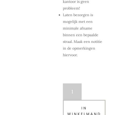
kantoor is geen
probleem!
Laten bezorgen is
mogelijk met een
minimale afname
binnen een bepaalde
straal. Maak een notitie
in de opmerkingen
hiervoor.
Losse
latex
ballon
|
IN
Pastel
WINKELMAND