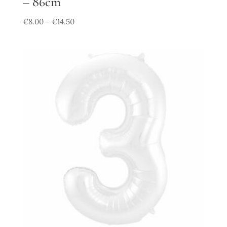
– 86cm
€
8.00
€
14.50
–