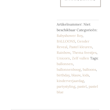
Blue
|
28
cm
-
Artikelnummer:
Niet
per
beschikbaar
Categorieën:
10
Babyshower Boy
,
st.
BALLOONS
,
Gender
aantal
Reveal
,
Pastel kleuren
,
Rainbow
,
Thema feestjes
,
Unicorn
,
Zelf vullen
Tags:
ballonnen
,
ballonnenboog
,
balloons
,
birthday
,
blauw
,
kids
,
kinderverjaardag
,
partystyling
,
pastel
,
pastel
blue