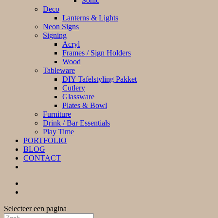
Sonic
Deco
Lanterns & Lights
Neon Signs
Signing
Acryl
Frames / Sign Holders
Wood
Tableware
DIY Tafelstyling Pakket
Cutlery
Glassware
Plates & Bowl
Furniture
Drink / Bar Essentials
Play Time
PORTFOLIO
BLOG
CONTACT
Selecteer een pagina