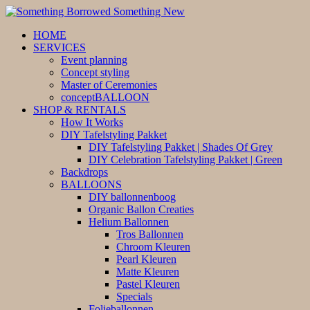
HOME
SERVICES
Event planning
Concept styling
Master of Ceremonies
conceptBALLOON
SHOP & RENTALS
How It Works
DIY Tafelstyling Pakket
DIY Tafelstyling Pakket | Shades Of Grey
DIY Celebration Tafelstyling Pakket | Green
Backdrops
BALLOONS
DIY ballonnenboog
Organic Ballon Creaties
Helium Ballonnen
Tros Ballonnen
Chroom Kleuren
Pearl Kleuren
Matte Kleuren
Pastel Kleuren
Specials
Folieballonnen