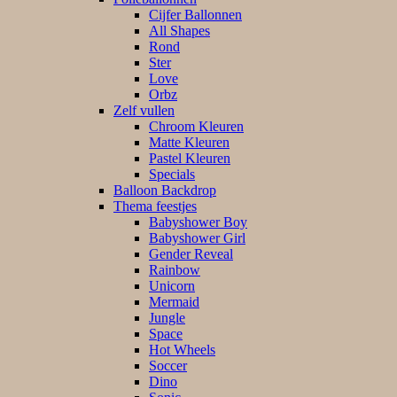
Cijfer Ballonnen
All Shapes
Rond
Ster
Love
Orbz
Zelf vullen
Chroom Kleuren
Matte Kleuren
Pastel Kleuren
Specials
Balloon Backdrop
Thema feestjes
Babyshower Boy
Babyshower Girl
Gender Reveal
Rainbow
Unicorn
Mermaid
Jungle
Space
Hot Wheels
Soccer
Dino