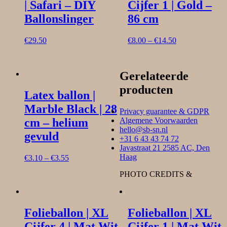
| Safari – DIY
Cijfer 1 | Gold –
Ballonslinger
86 cm
€
29.50
€
8.00
–
€
14.50
Gerelateerde
producten
Latex ballon |
Marble Black | 28
Privacy guarantee & GDPR
cm – helium
Algemene Voorwaarden
hello@sb-sn.nl
gevuld
+31 6 43 43 74 72
Javastraat 21 2585 AC, Den
Haag
€
3.10
–
€
3.55
PHOTO CREDITS &
Folieballon | XL
Folieballon | XL
Cijfer 4 | Mat Wit
Cijfer 1 | Mat Wit