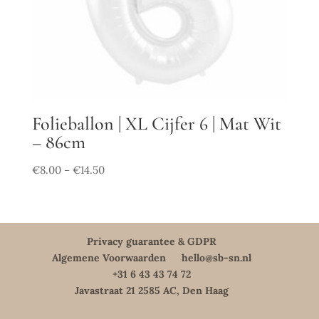
Folieballon | XL Cijfer 6 | Mat Wit
– 86cm
€
8.00
€
14.50
–
Privacy guarantee & GDPR
Algemene Voorwaarden
hello@sb-sn.nl
+31 6 43 43 74 72
Javastraat 21 2585 AC, Den Haag