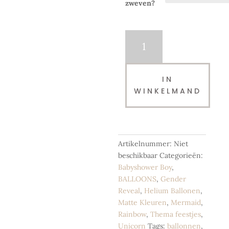
zweven?
Latex
ballon
|
Coral
IN
|
WINKELMAND
28
cm
-
helium
gevuld
Artikelnummer:
Niet
aantal
beschikbaar
Categorieën:
Babyshower Boy
,
BALLOONS
,
Gender
Reveal
,
Helium Ballonen
,
Matte Kleuren
,
Mermaid
,
Rainbow
,
Thema feestjes
,
Unicorn
Tags:
ballonnen
,