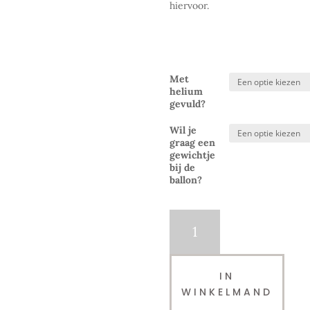
hiervoor.
Met
helium
gevuld?
Wil je
graag een
gewichtje
bij de
ballon?
Folieballon
|
XL
Cijfer
IN
7
WINKELMAND
|