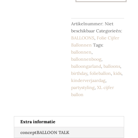
Rose
Gold
-
86
Artikelnummer:
Niet
cm
beschikbaar
Categorieën:
aantal
BALLOONS
,
Folie Cijfer
Ballonnen
Tags:
ballonnen
,
ballonnenboog
,
balloongarland
,
balloons
,
birthday
,
folieballon
,
kids
,
kinderverjaardag
,
partystyling
,
XL cijfer
ballon
Extra informatie
conceptBALLOON TALK