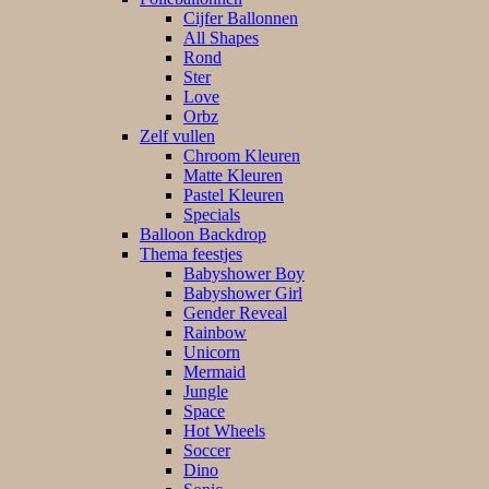
Cijfer Ballonnen
All Shapes
Rond
Ster
Love
Orbz
Zelf vullen
Chroom Kleuren
Matte Kleuren
Pastel Kleuren
Specials
Balloon Backdrop
Thema feestjes
Babyshower Boy
Babyshower Girl
Gender Reveal
Rainbow
Unicorn
Mermaid
Jungle
Space
Hot Wheels
Soccer
Dino