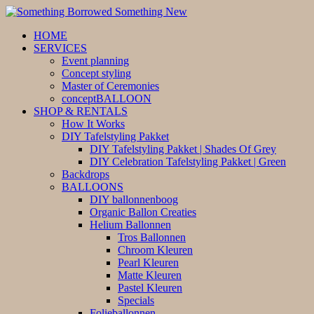
HOME
SERVICES
Event planning
Concept styling
Master of Ceremonies
conceptBALLOON
SHOP & RENTALS
How It Works
DIY Tafelstyling Pakket
DIY Tafelstyling Pakket | Shades Of Grey
DIY Celebration Tafelstyling Pakket | Green
Backdrops
BALLOONS
DIY ballonnenboog
Organic Ballon Creaties
Helium Ballonnen
Tros Ballonnen
Chroom Kleuren
Pearl Kleuren
Matte Kleuren
Pastel Kleuren
Specials
Folieballonnen