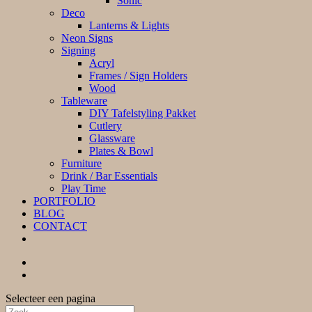
Sonic
Deco
Lanterns & Lights
Neon Signs
Signing
Acryl
Frames / Sign Holders
Wood
Tableware
DIY Tafelstyling Pakket
Cutlery
Glassware
Plates & Bowl
Furniture
Drink / Bar Essentials
Play Time
PORTFOLIO
BLOG
CONTACT
Selecteer een pagina