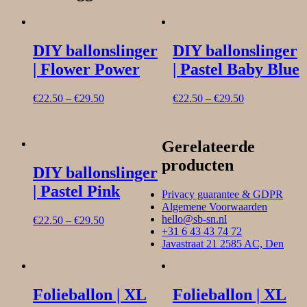
DIY ballonslinger
DIY ballonslinger
| Flower Power
| Pastel Baby Blue
€
22.50
–
€
29.50
€
22.50
–
€
29.50
Gerelateerde
producten
DIY ballonslinger
| Pastel Pink
Privacy guarantee & GDPR
Algemene Voorwaarden
hello@sb-sn.nl
€
22.50
–
€
29.50
+31 6 43 43 74 72
Javastraat 21 2585 AC, Den
Folieballon | XL
Folieballon | XL