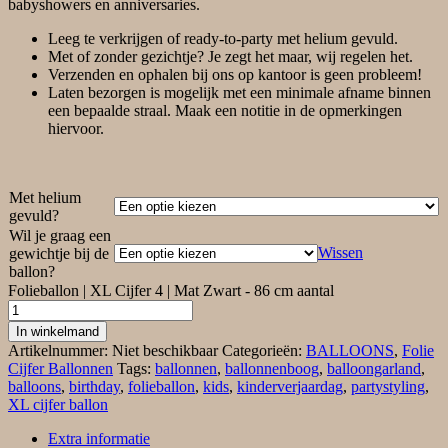
babyshowers en anniversaries.
Leeg te verkrijgen of ready-to-party met helium gevuld.
Met of zonder gezichtje? Je zegt het maar, wij regelen het.
Verzenden en ophalen bij ons op kantoor is geen probleem!
Laten bezorgen is mogelijk met een minimale afname binnen
een bepaalde straal. Maak een notitie in de opmerkingen
hiervoor.
Met helium
gevuld?
Wil je graag een
Wissen
gewichtje bij de
ballon?
Folieballon | XL Cijfer 4 | Mat Zwart - 86 cm aantal
In winkelmand
Artikelnummer:
Niet beschikbaar
Categorieën:
BALLOONS
,
Folie
Cijfer Ballonnen
Tags:
ballonnen
,
ballonnenboog
,
balloongarland
,
balloons
,
birthday
,
folieballon
,
kids
,
kinderverjaardag
,
partystyling
,
XL cijfer ballon
Extra informatie