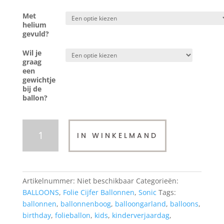
Met
helium
gevuld?
Wil je
graag
een
gewichtje
bij de
ballon?
Folieballon
IN WINKELMAND
|
XL
Cijfer
2
Artikelnummer:
Niet beschikbaar
Categorieën:
|
BALLOONS
,
Folie Cijfer Ballonnen
,
Sonic
Tags:
Mat
ballonnen
,
ballonnenboog
,
balloongarland
,
balloons
,
Pastel
birthday
,
folieballon
,
kids
,
kinderverjaardag
,
Blue