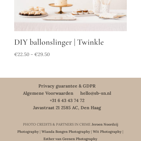
DIY ballonslinger | Twinkle
€
22.50
€
29.50
–
Privacy guarantee & GDPR
Algemene Voorwaarden
hello@sb-sn.nl
+31 6 43 43 74 72
Javastraat 21 2585 AC, Den Haag
PHOTO CREDITS & PARTNERS IN CRIME
Jeroen Noordzij
Photography
|
Wianda Bongen Photography
|
Wit Photography
|
Esther van Geenen Photography