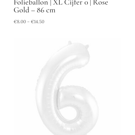
Folieballon | XL Cijfer 0 | Rose
Gold – 86 cm
€
8.00
€
14.50
–