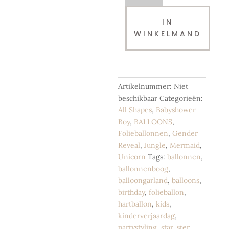
Round
|
IN
Mat
WINKELMAND
Pastel
Mint
|
45
cm
Artikelnummer:
Niet
aantal
beschikbaar
Categorieën:
All Shapes
,
Babyshower
Boy
,
BALLOONS
,
Folieballonnen
,
Gender
Reveal
,
Jungle
,
Mermaid
,
Unicorn
Tags:
ballonnen
,
ballonnenboog
,
balloongarland
,
balloons
,
birthday
,
folieballon
,
hartballon
,
kids
,
kinderverjaardag
,
partystyling
,
star
,
ster
,