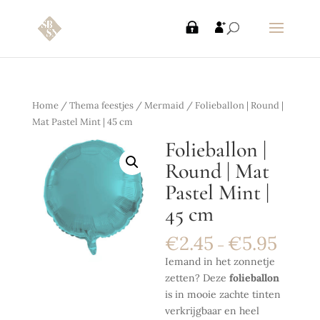
Home
/
Thema feestjes
/
Mermaid
/ Folieballon | Round |
Mat Pastel Mint | 45 cm
Folieballon |
Round | Mat
Pastel Mint |
45 cm
€
2.45
€
5.95
–
Iemand in het zonnetje
zetten? Deze
folieballon
is in mooie zachte tinten
verkrijgbaar en heel