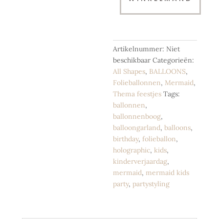
Glitter
|
117
cm
aantal
Artikelnummer:
Niet
beschikbaar
Categorieën:
All Shapes
,
BALLOONS
,
Folieballonnen
,
Mermaid
,
Thema feestjes
Tags:
ballonnen
,
ballonnenboog
,
balloongarland
,
balloons
,
birthday
,
folieballon
,
holographic
,
kids
,
kinderverjaardag
,
mermaid
,
mermaid kids
party
,
partystyling