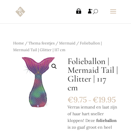
Home
/
Thema feestjes
/
Mermaid
/ Folieballon |
Mermaid Tail | Glitter | 117 cm
Folieballon |
Mermaid Tail |
Glitter | 117
cm
€
9.75
€
19.95
–
Verras iemand en laat zijn
of haar hart sneller
kloppen! Deze
folieballon
is zo gaaf groot en heel