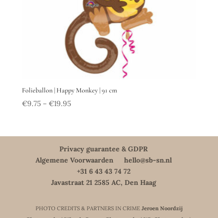
Folieballon | Happy Monkey | 91 cm
€
9.75
€
19.95
–
Privacy guarantee & GDPR
Algemene Voorwaarden
hello@sb-sn.nl
+31 6 43 43 74 72
Javastraat 21 2585 AC, Den Haag
PHOTO CREDITS & PARTNERS IN CRIME
Jeroen Noordzij